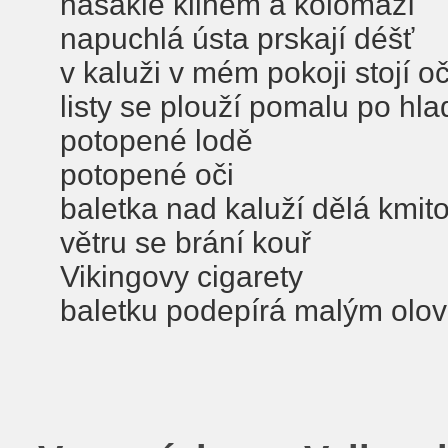
nasáklé klihem a kolomazí
napuchlá ústa prskají déšť
v kaluži v mém pokoji stojí oč
listy se plouží pomalu po hla
potopené lodě
potopené oči
baletka nad kaluží dělá kmito
větru se brání kouř
Vikingovy cigarety
baletku podepírá malým ol