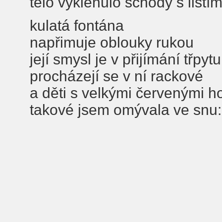
tělo vyklenulo schody s list
kulatá fontána
napřimuje oblouky rukou
její smysl je v přijímání třpytu
procházejí se v ní rackové
a děti s velkými červenými h
takové jsem omývala ve snu