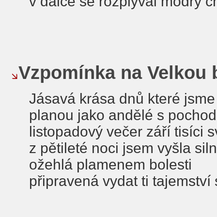
v dálce se rozplýval modrý 
Vzpomínka na Velkou 
Jásavá krása dnů které jsme 
planou jako andělé s pochod
listopadový večer září tisíci s
z pětileté noci jsem vyšla sil
ožehlá plamenem bolesti
připravená vydat ti tajemství