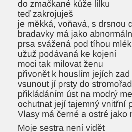
do zmačkané kůže lilku
teď zakrojuješ
je měkká, voňavá, s drsnou 
bradavky má jako abnormáln
prsa svážená pod tíhou mlé
užuž podávaná ke kojení
moci tak milovat ženu
přivonět k houslím jejích zad
vsunout jí prsty do stromořa
přikládáním úst na modrý m
ochutnat její tajemný vnitřní
Vlasy má černé a ostré jako
Moje sestra není vidět