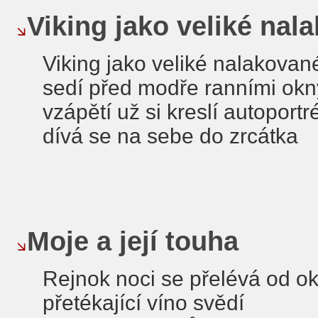
Viking jako veliké nal
Viking jako veliké nalakovan
sedí před modře ranními okn
vzápětí už si kreslí autoportr
dívá se na sebe do zrcátka
Moje a její touha
Rejnok noci se přelévá od ok
přetékající víno svědí